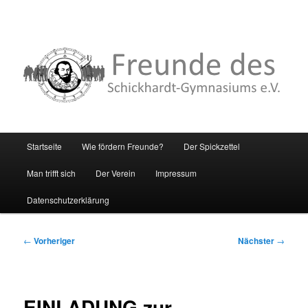
Hauptmenü
Startseite
Wie fördern Freunde?
Der Spickzettel
Zum
Man trifft sich
Der Verein
Impressum
primären
Datenschutzerklärung
Inhalt
springen
Beitragsnavigation
←
Vorheriger
Nächster
→
EINLADUNG zur