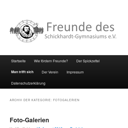
Hauptmenü
Startseite
Wie fördern Freunde?
Der Spickzettel
Zum
Zum
Man trifft sich
Der Verein
Impressum
primären
sekundären
Datenschutzerklärung
Inhalt
Inhalt
springen
springen
ARCHIV DER KATEGORIE:
FOTOGALERIEN
Foto-Galerien