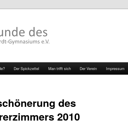
de?
Der Spickzettel
Man trifft sich
Der Verein
Impressum
schönerung des
rerzimmers 2010