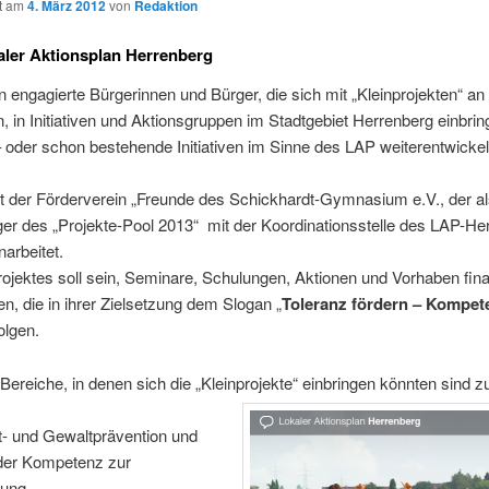
ht am
4. März 2012
von
Redaktion
ler Aktionsplan Herrenberg
 engagierte Bürgerinnen und Bürger, die sich mit „Kleinprojekten“ an
n, in Initiativen und Aktionsgruppen im Stadtgebiet Herrenberg einbri
oder schon bestehende Initiativen im Sinne des LAP weiterentwicke
st der Förderverein „Freunde des Schickhardt-Gymnasium e.V., der a
ger des „Projekte-Pool 2013“ mit der Koordinationsstelle des LAP-He
rbeitet.
rojektes soll sein, Seminare, Schulungen, Aktionen und Vorhaben fina
en, die in ihrer Zielsetzung dem Slogan „
Toleranz fördern – Kompet
folgen.
ereiche, in denen sich die „Kleinprojekte“ einbringen könnten sind 
t- und Gewaltprävention und
der Kompetenz zur
sung