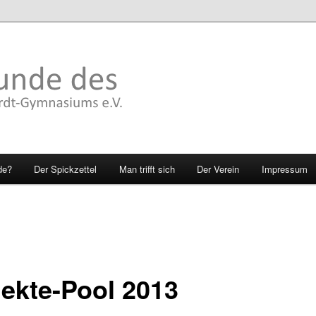
de?
Der Spickzettel
Man trifft sich
Der Verein
Impressum
jekte-Pool 2013