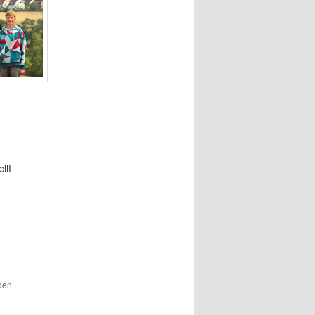
llt
 den