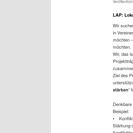
Veröffentlic
LAP: Loka
Wir suchen
in Vereine
möchten – 
möchten.
Wir, das i
Projektträ
zusammena
Ziel des P
unterstütz
stärken
“ 
Denkbare B
Beispiel:
• Konflik
Stärkung 
Konfliktlö