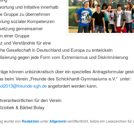
rtung und Initiative innerhalb
ine Gruppe zu übernehmen
lung sozialer Kompetenzen
setzung gemeinsamer
in einer Gruppe
 und Verständnis für eine
sche Gesellschaft in Deutschland und Europa zu entwickeln
lisierung gegen jede Form vom Extremismus und Diskriminierung
räge können unbürokratisch über ein spezielles Antragsformular geste
as beim Verein „Freunde des Schickhardt-Gymnasiums e.V.“ unter:
ool2013@freunde-sgh.de
angefordert werden kann.
tverantwortlichen für den Verein
Dziobek & Bärbel Bolay
rag wurde von
Redaktion
unter
Allgemein
veröffentlicht. Setze ein Lesezeichen für