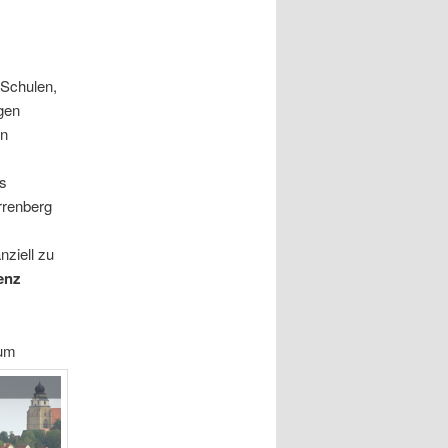
 Schulen,
ngen
ln
ls
rrenberg
nziell zu
enz
zum