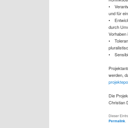
• Verantwo
und für e
• Entwick
durch Um
Vorhaben 
• Toleranz
pluralisti
• Sensibi
Projektant
werden, d
projektep
Die Projek
Christian 
Dieser Eint
Permalink
.