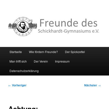
Hauptmenü
Startseite
Wie fördern Freunde?
Der Spickzettel
Zum
Man trifft sich
Der Verein
Impressum
primären
Datenschutzerklärung
Inhalt
springen
Beitragsnavigation
←
Vorheriger
Nächster
→
Achtung: