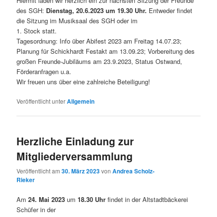
Hiermit laden wir herzlich ein zur nächsten Sitzung der Freunde
des SGH:
Dienstag, 20.6.2023 um 19.30 Uhr.
Entweder findet
die Sitzung im Musiksaal des SGH oder im
1. Stock statt.
Tagesordnung: Info über Abifest 2023 am Freitag 14.07.23;
Planung für Schickhardt Festakt am 13.09.23; Vorbereitung des
großen Freunde-Jubiläums am 23.9.2023, Status Ostwand,
Förderanfragen u.a.
Wir freuen uns über eine zahlreiche Beteiligung!
Veröffentlicht unter
Allgemein
Herzliche Einladung zur
Mitgliederversammlung
Veröffentlicht am
30. März 2023
von
Andrea Scholz-
Rieker
Am
24. Mai 2023
um
18.30 Uhr
findet in der Altstadtbäckerei
Schüfer in der