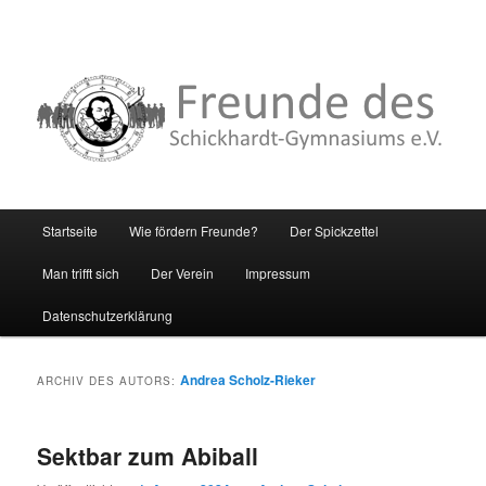
Hauptmenü
Startseite
Wie fördern Freunde?
Der Spickzettel
Zum
Zum
Man trifft sich
Der Verein
Impressum
primären
sekundären
Datenschutzerklärung
Inhalt
Inhalt
springen
springen
Andrea Scholz-Rieker
ARCHIV DES AUTORS:
Sektbar zum Abiball