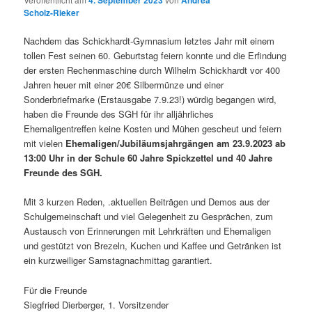
4. September 2023
Andrea
Scholz-Rieker
Nachdem das Schickhardt-Gymnasium letztes Jahr mit einem
tollen Fest seinen 60. Geburtstag feiern konnte und die Erfindung
der ersten Rechenmaschine durch Wilhelm Schickhardt vor 400
Jahren heuer mit einer 20€ Silbermünze und einer
Sonderbriefmarke (Erstausgabe 7.9.23!) würdig begangen wird,
haben die Freunde des SGH für ihr alljährliches
Ehemaligentreffen keine Kosten und Mühen gescheut und feiern
mit vielen
Ehemaligen/Jubiläumsjahrgängen am 23.9.2023 ab
13:00 Uhr in der Schule 60 Jahre Spickzettel und 40 Jahre
Freunde des SGH.
Mit 3 kurzen Reden, .aktuellen Beiträgen und Demos aus der
Schulgemeinschaft und viel Gelegenheit zu Gesprächen, zum
Austausch von Erinnerungen mit Lehrkräften und Ehemaligen
und gestützt von Brezeln, Kuchen und Kaffee und Getränken ist
ein kurzweiliger Samstagnachmittag garantiert.
Für die Freunde
Siegfried Dierberger, 1. Vorsitzender