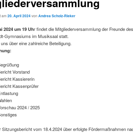
gliederversammlung
ht am
20. April 2024
von
Andrea Scholz-Rieker
ai 2024 um 19 Uh
r findet die Mitgliederversammlung der Freunde de
dt-Gymnasiums im Musiksaal statt.
 uns über eine zahlreiche Beteiligung.
nung:
rüßung
cht Vorstand
ht Kassiererin
cht Kassenprüfer
lastung
hlen
chau 2024 / 2025
stiges
der Sitzungsbericht vom 18.4.2024 über erfolgte Fördermaßnahmen na