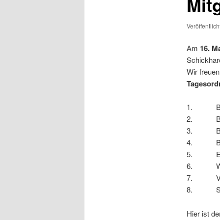
Mit
Veröffentlic
Am
16. M
Schickhar
Wir freuen
Tagesord
1. Beg
2. Beri
3. Beric
4. Beri
5. Ent
6. Wa
7. Vors
8. Son
Hier ist 