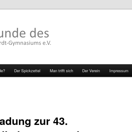
de?
Der Spickzettel
Man trifft sich
Der Verein
Impressum
ladung zur 43.