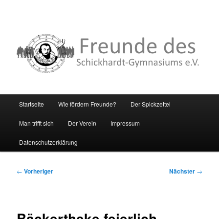
Hauptmenü
Startseite
Wie fördern Freunde?
Der Spickzettel
Zum
Man trifft sich
Der Verein
Impressum
primären
Datenschutzerklärung
Inhalt
springen
Beitragsnavigation
←
Vorheriger
Nächster
→
Bäckertheke feierlich