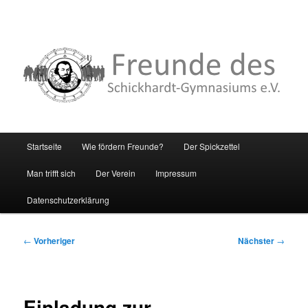
Hauptmenü
Startseite
Wie fördern Freunde?
Der Spickzettel
Zum
Man trifft sich
Der Verein
Impressum
primären
Datenschutzerklärung
Inhalt
springen
Beitragsnavigation
←
Vorheriger
Nächster
→
Einladung zur