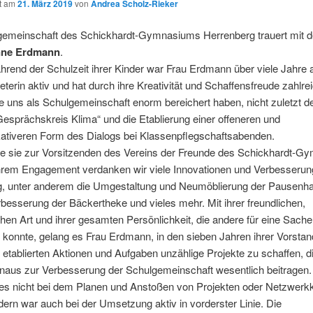
ht am
21. März 2019
von
Andrea Scholz-Rieker
gemeinschaft des Schickhardt-Gymnasiums Herrenberg trauert mit de
ne Erdmann
.
hrend der Schulzeit ihrer Kinder war Frau Erdmann über viele Jahre 
reterin aktiv und hat durch ihre Kreativität und Schaffensfreude zahlr
e uns als Schulgemeinschaft enorm bereichert haben, nicht zuletzt d
esprächskreis Klima“ und die Etablierung einer offeneren und
tiveren Form des Dialogs bei Klassenpflegschaftsabenden.
e sie zur Vorsitzenden des Vereins der Freunde des Schickhardt-
ihrem Engagement verdanken wir viele Innovationen und Verbesseru
ag, unter anderem die Umgestaltung und Neumöblierung der Pausenhal
rbesserung der Bäckertheke und vieles mehr. Mit ihrer freundlichen,
en Art und ihrer gesamten Persönlichkeit, die andere für eine Sache
 konnte, gelang es Frau Erdmann, in den sieben Jahren ihrer Vorstand
etablierten Aktionen und Aufgaben unzählige Projekte zu schaffen, d
inaus zur Verbesserung der Schulgemeinschaft wesentlich beitragen.
e es nicht bei dem Planen und Anstoßen von Projekten oder Netzwerk
ndern war auch bei der Umsetzung aktiv in vorderster Linie. Die