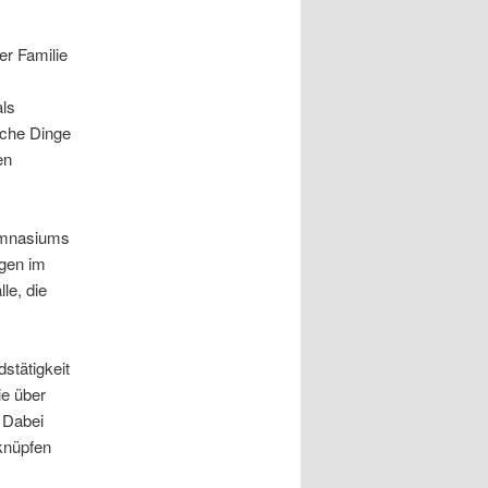
r Familie
als
eiche Dinge
en
Gymnasiums
ngen im
le, die
stätigkeit
ie über
 Dabei
knüpfen