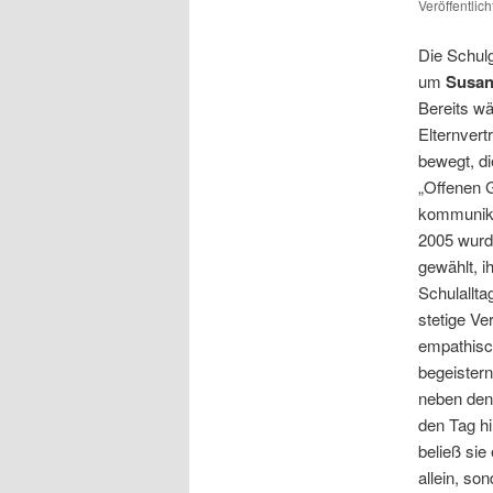
Veröffentlic
Die Schul
um
Susan
Bereits wä
Elternvert
bewegt, di
„Offenen G
kommunika
2005 wurd
gewählt, 
Schulallt
stetige Ve
empathisch
begeistern
neben den 
den Tag h
beließ si
allein, so