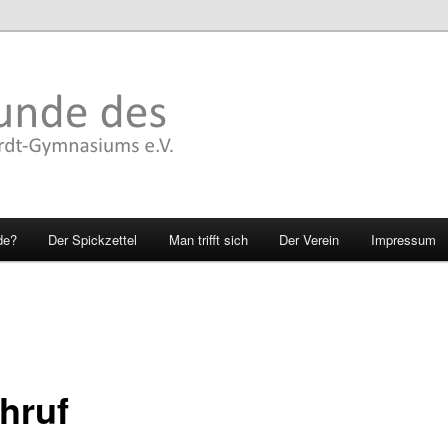
de?
Der Spickzettel
Man trifft sich
Der Verein
Impressum
hruf