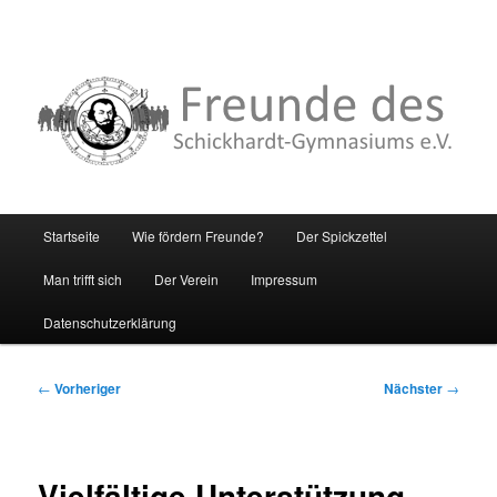
Hauptmenü
Startseite
Wie fördern Freunde?
Der Spickzettel
Zum
Man trifft sich
Der Verein
Impressum
primären
Datenschutzerklärung
Inhalt
springen
Beitragsnavigation
←
Vorheriger
Nächster
→
Vielfältige Unterstützung