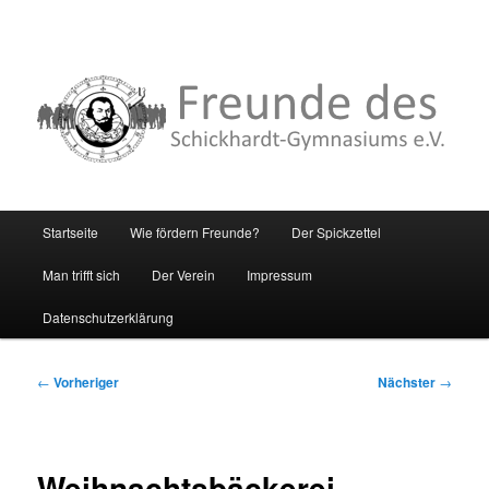
Hauptmenü
Startseite
Wie fördern Freunde?
Der Spickzettel
Zum
Man trifft sich
Der Verein
Impressum
primären
Datenschutzerklärung
Inhalt
springen
Beitragsnavigation
←
Vorheriger
Nächster
→
Weihnachtsbäckerei