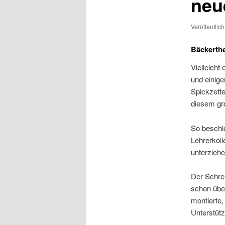
neu
Veröffentlic
Bäckerthe
Vielleicht
und einige
Spickzette
diesem gr
So beschlo
Lehrerkol
unterziehe
Der Schre
schon über
montierte,
Unterstüt