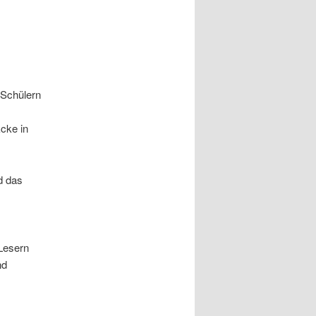
 Schülern
Ecke in
d das
Lesern
nd