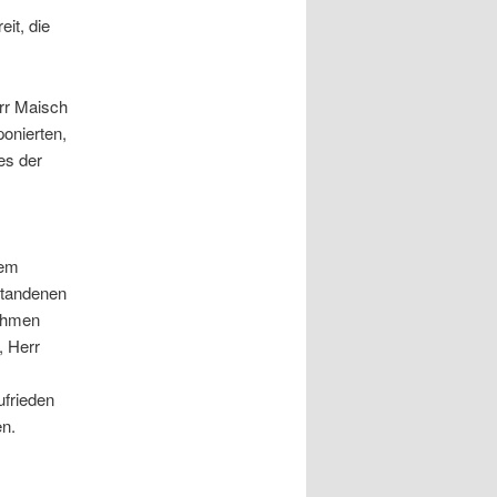
it, die
err Maisch
ponierten,
es der
rem
standenen
nahmen
, Herr
ufrieden
en.