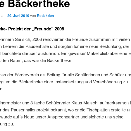
e Bäckertheke
ht am
20. Juni 2010
von
Redaktion
ke- Projekt der „Freunde“ 2008
 erinnern Sie sich, 2006 renovierten die Freunde zusammen mit vielen
n Lehrern die Pausenhalle und sorgten für eine neue Bestuhlung, der
l berichtete darüber ausführlich. Ein gewisser Makel blieb aber eine 
oßen Raum, das war die Bäckertheke.
ss der Förderverein als Beitrag für alle Schülerinnen und Schüler un
legium die Bäckertheke einer Instandsetzung und Verschönerung zu
n.
inermeister und 3-fache Schülervater Klaus Maisch, aufmerksamen 
 das Pausenhallenprojekt bekannt, wo er die Tischplatten erstellte u
 wurde auf´s Neue unser Ansprechpartner und sicherte uns seine
zung zu.