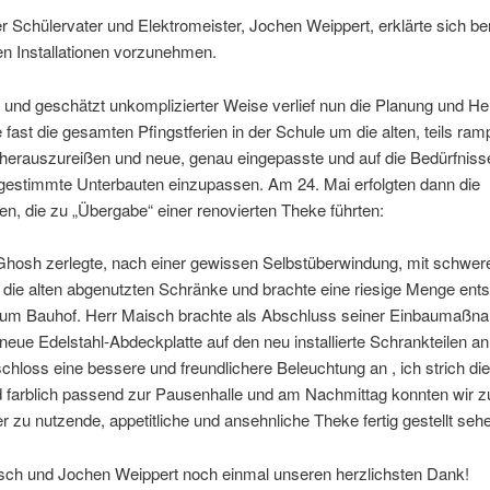
r Schülervater und Elektromeister, Jochen Weippert, erklärte sich bere
en Installationen vorzunehmen.
 und geschätzt unkomplizierter Weise verlief nun die Planung und H
 fast die gesamten Pfingstferien in der Schule um die alten, teils ram
herauszureißen und neue, genau eingepasste und auf die Bedürfniss
gestimmte Unterbauten einzupassen. Am 24. Mai erfolgten dann die
, die zu „Übergabe“ einer renovierten Theke führten:
Ghosh zerlegte, nach einer gewissen Selbstüberwindung, mit schwe
die alten abgenutzten Schränke und brachte eine riesige Menge ent
zum Bauhof. Herr Maisch brachte als Abschluss seiner Einbaumaß
neue Edelstahl-Abdeckplatte auf den neu installierte Schrankteilen an
chloss eine bessere und freundlichere Beleuchtung an , ich strich die
farblich passend zur Pausenhalle und am Nachmittag konnten wir z
r zu nutzende, appetitliche und ansehnliche Theke fertig gestellt seh
sch und Jochen Weippert noch einmal unseren herzlichsten Dank!