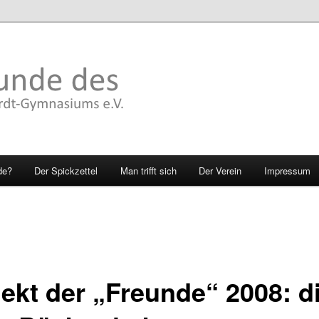
de?
Der Spickzettel
Man trifft sich
Der Verein
Impressum
jekt der „Freunde“ 2008: d